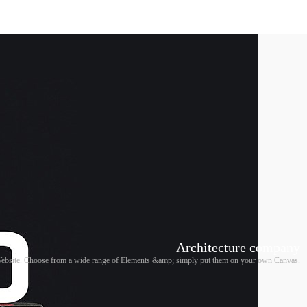
Architecture company
 Website. Choose from a wide range of Elements &amp; simply put them on your own Canvas.