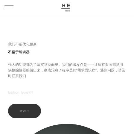
首页
P R O J E C T
我们不断优化更新
不至于编辑器
关于
强大的功能都为了落实到页面里。我们的出发点是——让所有页面都能用
A B O U T
快捷编辑器编辑出来，彻底治愈了程序员的“需求恐惧病”。遇到问题，请及
时联系我们
HISTORY
Edi­tion type-
04
T E A M
more
N E W S
S E R V I C E