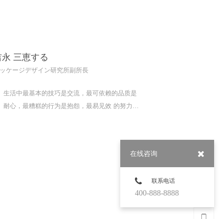
吉永 三恵する
ッケージデザイン研究所副所長
生活中最基本的技巧是交流，最可依赖的品质是
耐心，最糟糕的行为是抱怨，最易见效 的努力是
从自己做起。
在线咨询
联系电话
400-888-8888