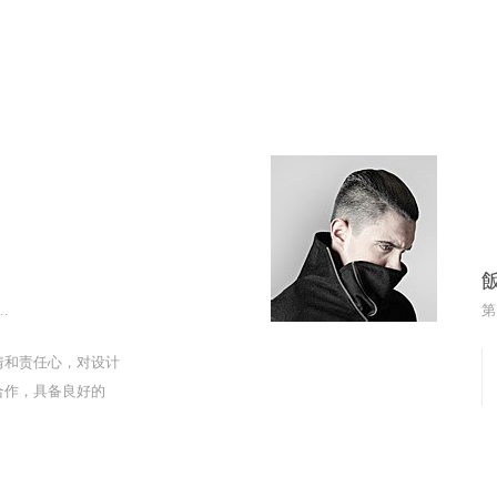
飯
トディレクター原デザイン研究所
第
情和责任心，对设计
合作，具备良好的