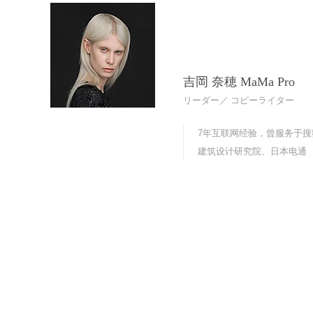
吉岡 奈穂 MaMa Pro
リーダー／ コピーライター
7年互联网经验，曾服务于
建筑设计研究院、日本电通