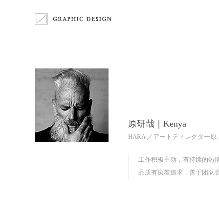
原研哉｜Kenya
HARA ／アー
工作积极主动，有持续的热
品质有执着追求，善于团队