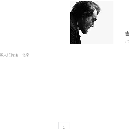
パ
搜狐火炬传递、北京
1