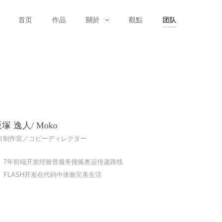
首页
作品
關於
觀點
团队
塚 逸人/ Moko
1制作室／コピーディレクター
7年前端开发经验曾服务搜狐奥运传递路线
FLASH开发在代码中体验完美生活