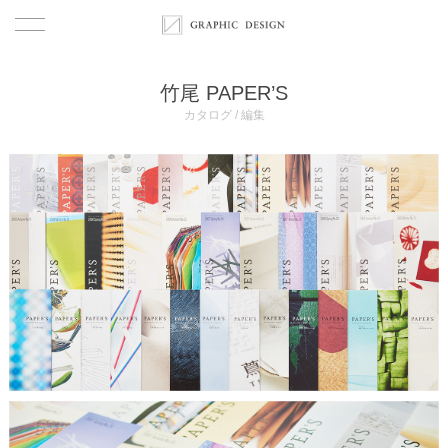
首页
竹尾 PAPER’S
カタログ / 編集
作品
關於
關於
觀點
服務
团队