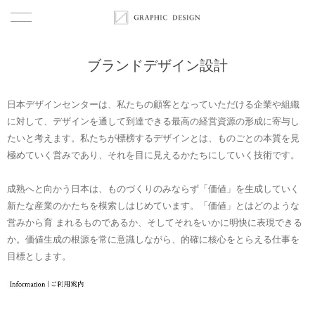
首页
ブランドデザイン設計
作品
日本デザインセンターは、私たちの顧客となっていただける企業や組織
に対して、デザインを通して到達できる最高の経営資源の形成に寄与し
關於
たいと考えます。私たちが標榜するデザインとは、ものごとの本質を見
極めていく営みであり、それを目に見えるかたちにしていく技術です。
關於
成熟へと向かう日本は、ものづくりのみならず「価値」を生成していく
服務
新たな産業のかたちを模索しはじめています。「価値」とはどのような
営みから育 まれるものであるか、そしてそれをいかに明快に表現できる
觀點
か。価値生成の根源を常に意識しながら、的確に核心をとらえる仕事を
目標とします。
团队