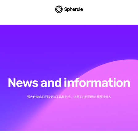
mo008_35054
-
设
计
类
网
站