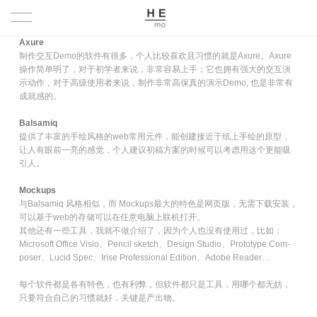
Axure
首页
制作交互Demo的软件有很多，个人比较喜欢且习惯的就是Ax­ure。Ax­ure
操作简单明了，对于初学者来说，非常容易上手；它也拥有强大的交互演
示动作，对于高级使用者来说，制作非常高保真的演示Demo, 也是非常有
P R O J E C T
成就感的。
Balsamiq
关于
提供了丰富的手绘风格的web常用元件，能创建接近于纸上手绘的原型，
让人有眼前一亮的感觉，个人建议初稿方案的时候可以考虑用这个更能吸
A B O U T
N E W S
引人。
Mockups
HISTORY
S E R V I C E
与Bal­samiq 风格相似，而 Mock­ups最大的特色是网页版，无需下载安装，
可以基于web的存储可以在任意电脑上联机打开。
其他还有一些工具，我就不做介绍了，因为个人也没有使用过，比如：
T E A M
CONTACT
Mi­crosoft Of­fice Vi­sio、Pen­cil sketch、De­sign Stu­dio、Pro­to­type Com­
poser、Lu­cid Spec、Irise Pro­fes­sional Edi­tion、Adobe Reader…
每个软件都是各有特色，也有利弊，但软件都只是工具，用哪个都无妨，
只要符合自己的习惯就好，关键是产出物。