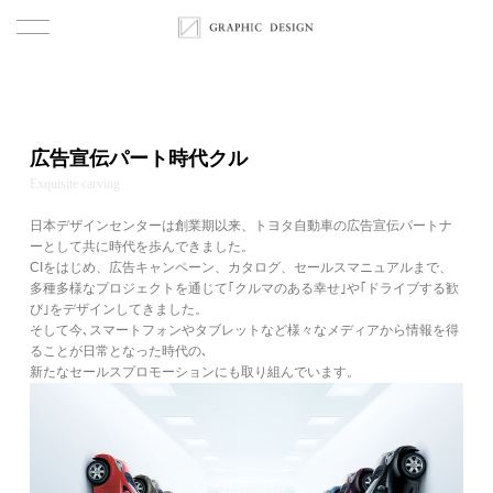
首页
作品
広告宣伝パート時代クル
Ex­quis­ite carv­ing
關於
日本デザインセンターは創業期以来、トヨタ自動車の広告宣伝パートナ
ーとして共に時代を歩んできました。
關於
CIをはじめ、広告キャンペーン、カタログ、セールスマニュアルまで、
多種多様なプロジェクトを通じて｢クルマのある幸せ｣や｢ドライブする歓
服務
び｣をデザインしてきました。
そして今､スマートフォンやタブレットなど様々なメディアから情報を得
ることが日常となった時代の､
觀點
新たなセールスプロモーションにも取り組んでいます。
团队